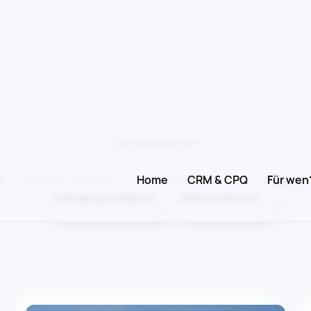
Schlagwörter
I
CRM in der Praxis
Deckungsbeitrag
How to
CAS genesisWorld
CRM einführen