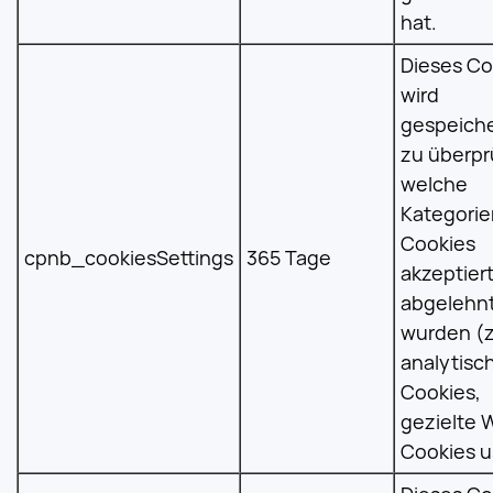
hat.
Dieses Co
wird
gespeiche
zu überpr
welche
Kategorie
Cookies
cpnb_cookiesSettings
365 Tage
akzeptier
abgelehn
wurden (z
analytisc
Cookies,
gezielte 
Cookies u