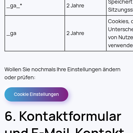
Speichert
_ga_*
2 Jahre
Sitzungss
Cookies, 
Untersch
_ga
2 Jahre
von Nutze
verwendet
Wollen Sie nochmals Ihre Einstellungen ändern
oder prüfen:
Cookie Einstellungen
Kontaktformular
und E-Mail-Kontakt