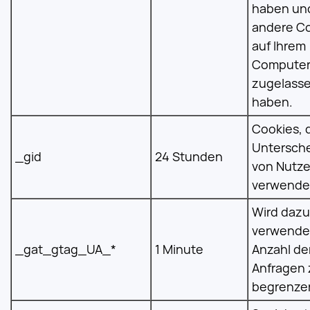
haben un
andere C
auf Ihrem
Compute
zugelass
haben.
Cookies, 
Untersch
_gid
24 Stunden
von Nutze
verwendet
Wird dazu
verwendet
_gat_gtag_UA_*
1 Minute
Anzahl de
Anfragen 
begrenze