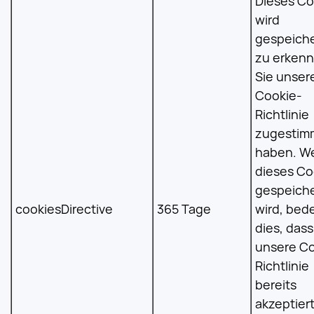
Dieses Co
wird
gespeiche
zu erkenn
Sie unser
Cookie-
Richtlinie
zugestim
haben. W
dieses Co
gespeiche
cookiesDirective
365 Tage
wird, bed
dies, dass
unsere Co
Richtlinie
bereits
akzeptier