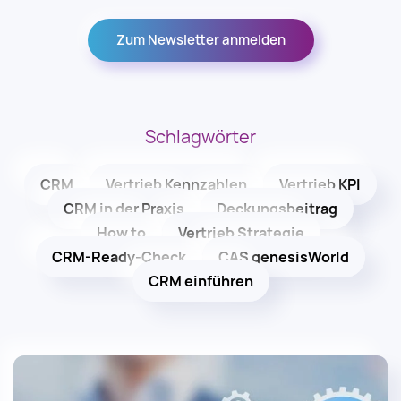
Zum Newsletter anmelden
Schlagwörter
CRM
Vertrieb Kennzahlen
Vertrieb KPI
CRM in der Praxis
Deckungsbeitrag
How to
Vertrieb Strategie
CRM-Ready-Check
CAS genesisWorld
CRM einführen