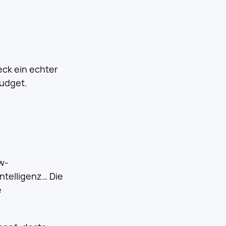
ck ein echter
Budget.
w-
ntelligenz… Die
e