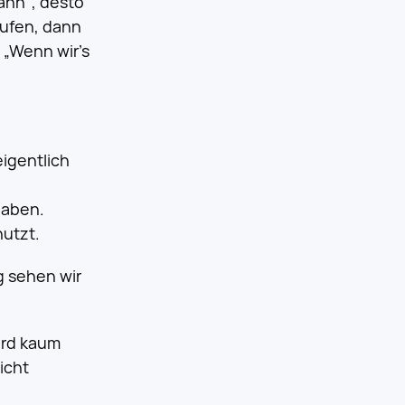
ann“, desto
aufen, dann
 „Wenn wir’s
eigentlich
haben.
nutzt.
g sehen wir
ird kaum
icht