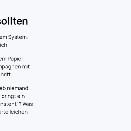
ollten
hrem System.
ich.
em Papier
ampagnen mit
hritt.
rieb niemand
 bringt ein
rinsteht“? Was
arteileichen