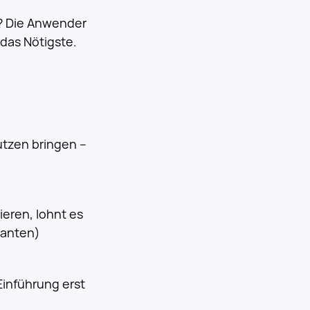
e? Die Anwender
das Nötigste.
tzen bringen –
ieren, lohnt es
lanten)
 Einführung erst