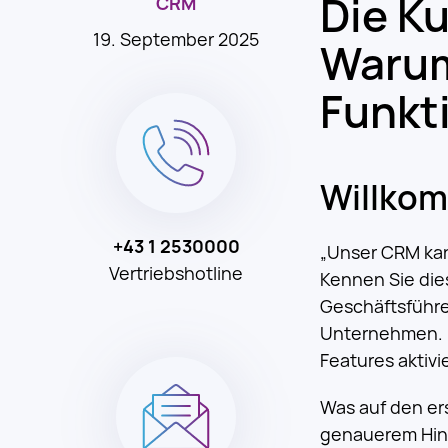
Die K
CRM
19. September 2025
Warum
Funkt
Willkom
+43 1 2530000
„Unser CRM kann
Vertriebshotline
Kennen Sie die
Geschäftsführer
Unternehmen. 
Features aktivie
Was auf den er
genauerem Hins