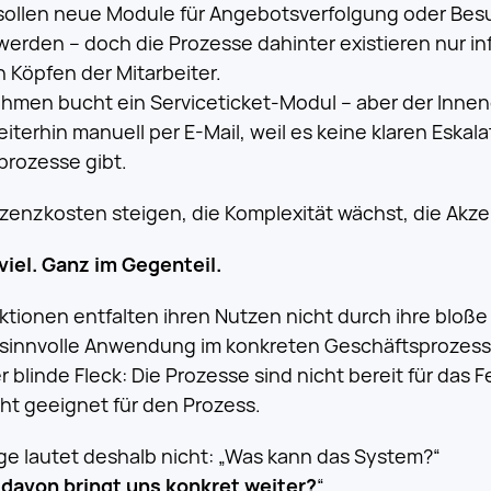
 sollen neue Module für Angebotsverfolgung oder Be
werden – doch die Prozesse dahinter existieren nur in
n Köpfen der Mitarbeiter.
hmen bucht ein Serviceticket-Modul – aber der Innend
iterhin manuell per E-Mail, weil es keine klaren Eskal
prozesse gibt.
izenzkosten steigen, die Komplexität wächst, die Akze
t viel. Ganz im Gegenteil.
ionen entfalten ihren Nutzen nicht durch ihre bloße 
 sinnvolle Anwendung im konkreten Geschäftsprozes
er blinde Fleck: Die Prozesse sind nicht bereit für das 
ht geeignet für den Prozess.
age lautet deshalb nicht: „Was kann das System?“
davon bringt uns konkret weiter?
“