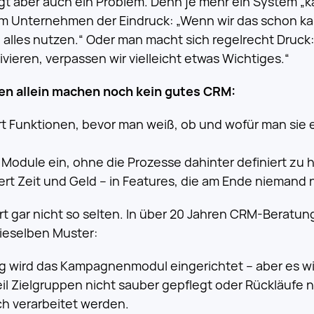
egt aber auch ein Problem. Denn je mehr ein System „k
im Unternehmen der Eindruck: „Wenn wir das schon k
 alles nutzen.“ Oder man macht sich regelrecht Druck:
tivieren, verpassen wir vielleicht etwas Wichtiges.“
en allein machen noch kein gutes CRM:
rt Funktionen, bevor man weiß, ob und wofür man sie 
 Module ein, ohne die Prozesse dahinter definiert zu 
ert Zeit und Geld – in Features, die am Ende niemand 
rt gar nicht so selten. In über 20 Jahren CRM-Beratun
ieselben Muster:
g wird das Kampagnenmodul eingerichtet – aber es w
il Zielgruppen nicht sauber gepflegt oder Rückläufe n
h verarbeitet werden.