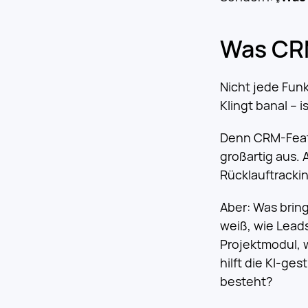
Was CRM
Nicht jede Funk
Klingt banal – i
Denn CRM-Featu
großartig aus.
Rücklauftrackin
Aber: Was bring
weiß, wie Leads
Projektmodul, w
hilft die KI-ge
besteht?