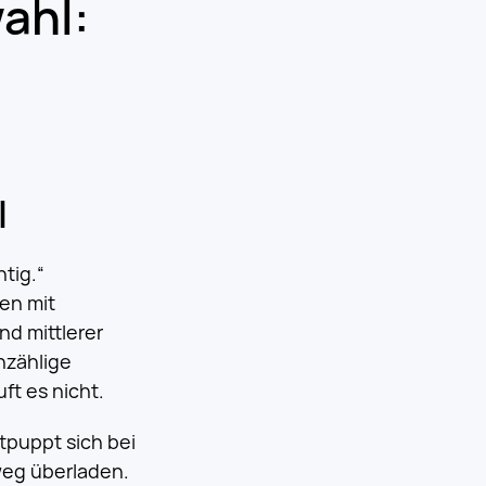
ahl:
l
tig.“
en mit
nd mittlerer
nzählige
ft es nicht.
tpuppt sich bei
weg überladen.