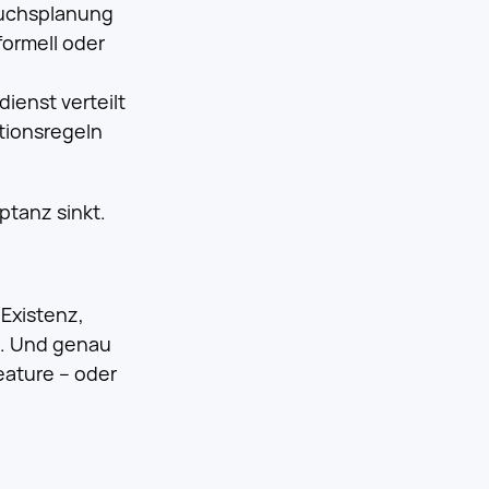
suchsplanung
formell oder
ienst verteilt
ationsregeln
ptanz sinkt.
Existenz,
s. Und genau
Feature – oder